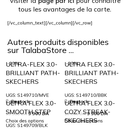
visiter la
page par ici
pour connaitre
tous les avantages de la carte.
[/vc_column_text][/vc_column][/vc_row]
Autres produits disponibles
sur TalabaStore ...
ULTRA-FLEX 3.0-
ULTRA FLEX 3.0-
-29%
-29%
BRILLIANT PATH-
BRILLIANT PATH-
SKECHERS
SKECHERS
UGS:
S149710/MVE
UGS:
S149710/BBK
En stock
En stock
ULTRA FLEX 3.0-
ULTRA FLEX 3.0-
-29%
-27%
SMOOTH STEP
COZY STREAK-
9 900
DA
9 900
DA
13 900
DA
13 900
DA
SKECHERS
Choix des options
Choix des options
UGS:
S149709/BLK