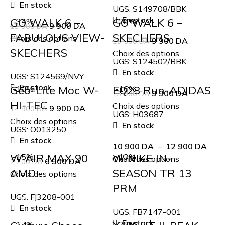
En stock
UGS:
S149708/BBK
En stock
GO WALK 6 –
GO WALK 6 –
-34%
-29%
9 900
DA
13 900
DA
FABULOUS VIEW-
SKECHERS
Choix des options
9 900
DA
13 500
DA
SKECHERS
Choix des options
UGS:
S124502/BBK
En stock
UGS:
S124569/NVY
En stock
Geo-Lite Moc W-
EQ23 Run-ADIDAS
-10%
-16%
9 900
DA
13 900
DA
HI-TEC
Choix des options
9 900
DA
14 900
DA
UGS:
H03687
Choix des options
En stock
UGS:
O013250
En stock
10 900
DA
–
12 900
DA
W AIR MAX 90
W NIKE IN-
-15%
-13%
Choix des options
6 500
DA
7 200
DA
AMD
SEASON TR 13
Choix des options
PRM
UGS:
FJ3208-001
En stock
UGS:
FB7147-001
En stock
-17%
-22%