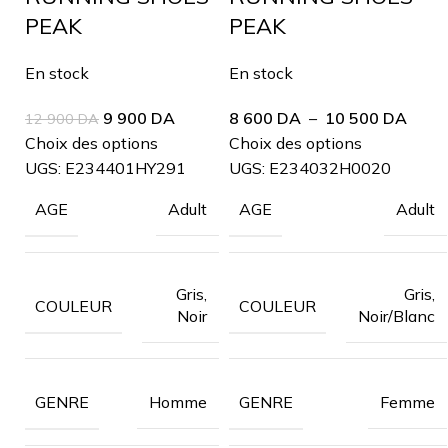
PEAK
PEAK
En stock
En stock
9 900
DA
8 600
DA
–
10 500
DA
12 900
DA
Choix des options
Choix des options
UGS:
E234401HY291
UGS:
E234032H0020
Adult
Adult
AGE
AGE
Gris,
Gris,
COULEUR
COULEUR
Noir
Noir/Blanc
Homme
Femme
GENRE
GENRE