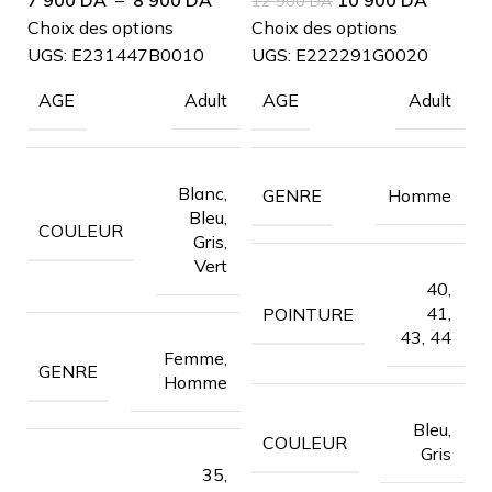
7 900
DA
–
8 900
DA
10 900
DA
12 900
DA
Choix des options
Choix des options
UGS:
E231447B0010
UGS:
E222291G0020
Adult
Adult
AGE
AGE
Blanc,
Homme
GENRE
Bleu,
COULEUR
Gris,
Vert
40,
41,
POINTURE
43, 44
Femme,
GENRE
Homme
Bleu,
COULEUR
Gris
35,