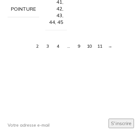
41,
42,
POINTURE
43,
44, 45
1
2
3
4
…
9
10
11
→
Inscrivez-vous à notre newsletter
Soyez le premier à savoir. Inscrivez-vous à la newsletter
aujourd'hui