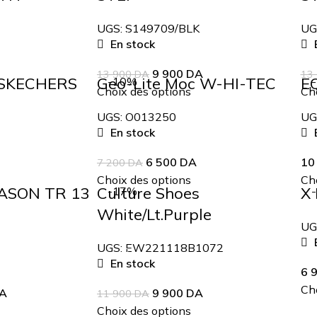
UGS:
S149709/BLK
UG
En stock
E
9 900
DA
13 900
DA
13
 SKECHERS
Geo-Lite Moc W-HI-TEC
E
-10%
Choix des options
Cho
UGS:
O013250
UG
En stock
E
6 500
DA
10
7 200
DA
Choix des options
Cho
EASON TR 13
Culture Shoes
X 
-17%
White/Lt.Purple
UG
E
UGS:
EW221118B1072
En stock
6 
Cho
A
9 900
DA
11 900
DA
Choix des options