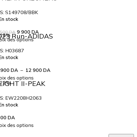
S:
S149708/BBK
n stock
9 900
DA
 500
DA
Q23 Run-ADIDAS
-16%
ix des options
S:
H03687
n stock
 900
DA
–
12 900
DA
ix des options
LIGHT II-PEAK
-22%
S:
EW2208H2063
n stock
900
DA
ix des options