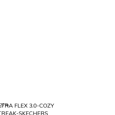
LTRA FLEX 3.0-COZY
-27%
TREAK-SKECHERS