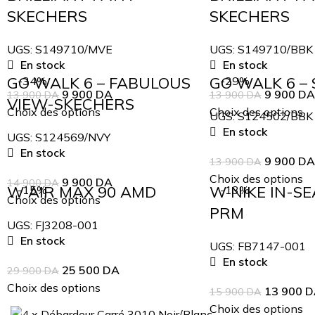
SKECHERS
SKECHERS
UGS:
S149710/MVE
UGS:
S149710/BBK
En stock
En stock
GO WALK 6 – FABULOUS
GO WALK 6 –
-34%
-29%
9 900
DA
9 900
DA
13 900
DA
13 900
DA
VIEW-SKECHERS
Choix des options
Choix des options
UGS:
S124502/BBK
En stock
UGS:
S124569/NVY
En stock
9 900
DA
13 900
DA
Choix des options
9 900
DA
14 900
DA
W AIR MAX 90 AMD
W NIKE IN-S
-15%
-13%
Choix des options
PRM
UGS:
FJ3208-001
En stock
UGS:
FB7147-001
En stock
25 500
DA
29 900
DA
Choix des options
13 900
D
15 900
DA
Choix des options