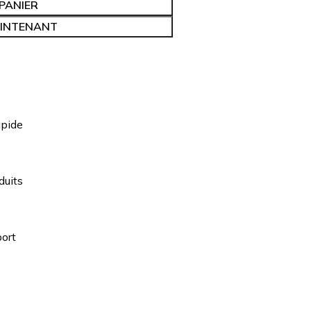
PANIER
INTENANT
apide
duits
ort