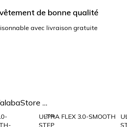
vêtement de bonne qualité
aisonnable avec livraison gratuite
alabaStore ...
.0-
ULTRA FLEX 3.0-SMOOTH
U
-29%
ATH-
STEP
S