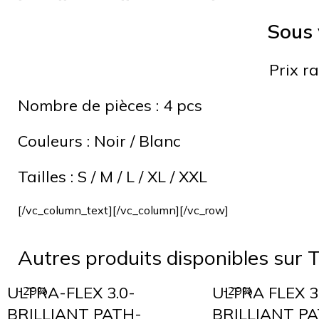
Sous 
Prix r
Nombre de pièces :
4 pcs
Couleurs :
Noir / Blanc
Tailles :
S / M / L / XL / XXL
[/vc_column_text][/vc_column][/vc_row]
Autres produits disponibles sur T
ULTRA-FLEX 3.0-
ULTRA FLEX 3
-29%
-29%
BRILLIANT PATH-
BRILLIANT P