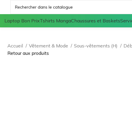
Laptop Bon Prix
Tshirts Manga
Chaussures et Baskets
Servi
Accueil
Vêtement & Mode
Sous-vêtements (H)
Déb
Retour aux produits
Agrandir