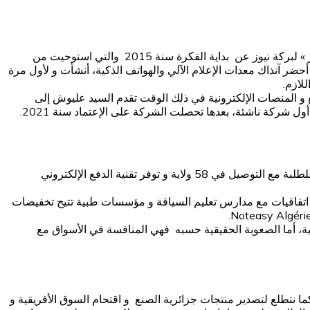
وفي هذا الصدد تحدث سامي عليوش شاب من مواليد 1993 من الجزائر العاصمة مهندس معماري و مدير عام و مؤسس شركة « طلبة ستور » لبركة نيوز عن بداية الفكرة سنة 2015 والتي استوحيت من
حضر آنذاك معدات الإعلام الآلي والهواتف الذكية، أنشأت و لأول مرة
لازم.
 و المواقع و المنصات الإلكترونية في ذلك الوقت تقدم السيد عليوش إلى
كما قدم لنا صاحب شركة « طلبة ستور » تعريف مختصر للشركة يقول »طلبة ستور منصة إلكترونية تقدم منتجات و خدمات بأسعار تنافسية للطلبة مع التوصيل في 58 ولاية و توفر تقنية الدفع الإلكتروني
 اتفاقيات مع مدارس تعليم السياقة و مؤسسات طبية تتيح تخفيضات
نية، أما الصعوبة الحقيقية حسبه فهي المنافسة في الأسواق مع
ا نتطلع لتصدير منتجات جزائرية الصنع و اقتحام السوق الأفريقية و