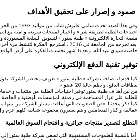
صمود و إصرار على تحقيق الأهداف
احتياجات الطلبة لطريقة شراء و اختيار لمنتجات سريعة و آمنة مع التو
منصة التجارة الالكترونية « طلبة ستور » لتسويق السلعة المستوردة 
بعد تخرجه من الجامعة في 2016 ، استرجع 
حاضنة سيدي عبد الله، وبعد 6 أشهر تجسدت الفكرة على أرض الواقع و أصبحت مشروع ثم انتقلت إلى مؤسسة ناشئة و تحصلت على علامة أول شركة ناشئة، بعدها تحصلت الشركة على الإعتماد سنة 2021.
توفير تقنية الدفع الإلكتروني
ببطاقات الدفع، و تظم حاليا 20 عضو ».
من بين أهداف طلبة ستور توفير احتياجات الطلبة من منتجات و خدمات
للطلبة على غرار المساهمة في رقمنة المؤسسات الوطنية و الخاصة من خلال با
كما ذكر محدثنا بعص الصعوبات التي أعاقت مسار الشركة من بينها ما ت
عمالقة و كبار المتعاملين و هم يعتبرون مجموعة شبابية كلهم عزم و إ
التطلع لتصدير منتجات جزائرية و اقتحام السوق العالمية
أما بالنسبة للطموحات المستقبلية التي تسعى شركة طلبة ستور إلى تحق