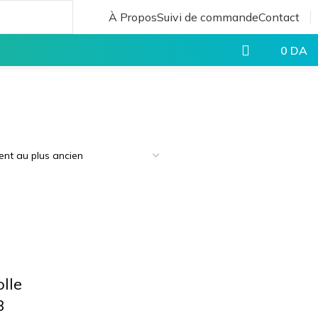
À Propos
Suivi de commande
Contact
0
DA
lle
8