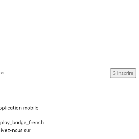
c
ier
plication mobile
ivez-nous sur :