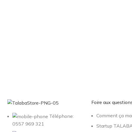
Inscrivez-vous à notre newsletter
Soyez le premier à savoir. Inscrivez-vous à la newsletter auj
Foire aux question
Comment ça ma
Téléphone:
0557 969 321
Startup TALA