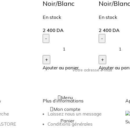
Noir/Blanc
Noir/Blan
En stock
En stock
2 400
DA
2 400
DA
Ajouter au panier
Ajouter au pan
ourd'hui
Menu
s
Plus d’informations
Ap
Mon compte
rche
Laissez nous un message
Panier
Su
BASTORE
Conditions générales