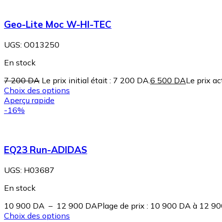
Geo-Lite Moc W-HI-TEC
UGS:
O013250
En stock
7 200
DA
Le prix initial était : 7 200 DA.
6 500
DA
Le prix ac
Choix des options
Aperçu rapide
-16%
EQ23 Run-ADIDAS
UGS:
H03687
En stock
10 900
DA
–
12 900
DA
Plage de prix : 10 900 DA à 12 9
Choix des options