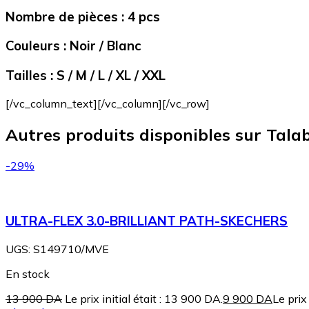
Nombre de pièces :
4 pcs
Couleurs :
Noir / Blanc
Tailles :
S / M / L / XL / XXL
[/vc_column_text][/vc_column][/vc_row]
Autres produits disponibles sur Talab
-29%
ULTRA-FLEX 3.0-BRILLIANT PATH-SKECHERS
UGS:
S149710/MVE
En stock
13 900
DA
Le prix initial était : 13 900 DA.
9 900
DA
Le prix