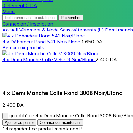
0
élément
0
DA
Menu
Rechercher
Connexion / Inscription
Accueil
Vêtement & Mode
Sous-vêtements (H)
Demi manc
4 x Débardeur Rond 541 Noir/Blanc
1 650
DA
Retour aux produits
4 x Demi Manche Colle V 3009 Noir/Blanc
2 400
DA
Agrandir
4 x Demi Manche Colle Rond 3008 Noir/Blanc
2 400
DA
quantité de 4 x Demi Manche Colle Rond 3008 Noir/Bla
Ajouter au panier
Commander maintenant
14
regardent ce produit maintenant !