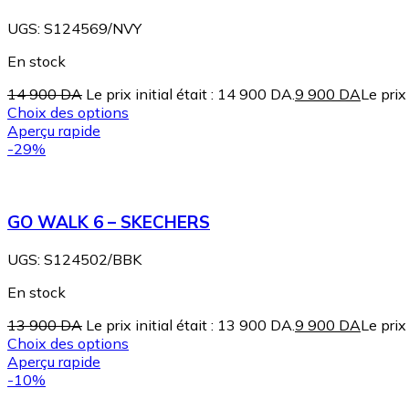
UGS:
S124569/NVY
En stock
14 900
DA
Le prix initial était : 14 900 DA.
9 900
DA
Le prix
Choix des options
Aperçu rapide
-29%
GO WALK 6 – SKECHERS
UGS:
S124502/BBK
En stock
13 900
DA
Le prix initial était : 13 900 DA.
9 900
DA
Le prix
Choix des options
Aperçu rapide
-10%