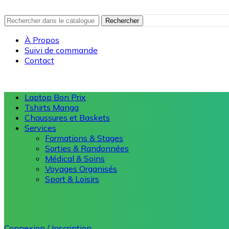
Rechercher
À Propos
Suivi de commande
Contact
Laptop Bon Prix
Tshirts Manga
Chaussures et Baskets
Services
Formations & Stages
Sorties & Randonnées
Médical & Soins
Voyages Organisés
Sport & Loisirs
Connexion / Inscription