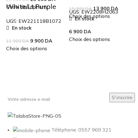
White/Lt.Purple
Choix des options
13 900
DA
15 900
DA
UGS:
EW2208H2063
Choix des options
En stock
UGS:
EW221118B1072
En stock
6 900
DA
Choix des options
9 900
DA
11 900
DA
Choix des options
Inscrivez-vous à notre newsletter
Soyez le premier à savoir. Inscrivez-vous à la newsletter
aujourd'hui
Téléphone: 0557 969 321