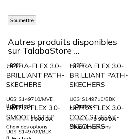
Autres produits disponibles
sur TalabaStore ...
ULTRA-FLEX 3.0-
ULTRA FLEX 3.0-
-29%
-29%
BRILLIANT PATH-
BRILLIANT PATH-
SKECHERS
SKECHERS
UGS:
S149710/MVE
UGS:
S149710/BBK
En stock
En stock
ULTRA FLEX 3.0-
ULTRA FLEX 3.0-
-29%
-27%
SMOOTH STEP
COZY STREAK-
9 900
DA
9 900
DA
13 900
DA
13 900
DA
SKECHERS
Choix des options
Choix des options
UGS:
S149709/BLK
En stock