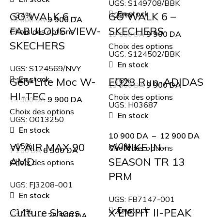
UGS:
S149708/BBK
En stock
GO WALK 6 –
GO WALK 6 –
-34%
-29%
9 900
DA
13 900
DA
FABULOUS VIEW-
SKECHERS
Choix des options
9 900
DA
13 500
DA
SKECHERS
Choix des options
UGS:
S124502/BBK
En stock
UGS:
S124569/NVY
En stock
Geo-Lite Moc W-
EQ23 Run-ADIDAS
-10%
-16%
9 900
DA
13 900
DA
HI-TEC
Choix des options
9 900
DA
14 900
DA
UGS:
H03687
Choix des options
En stock
UGS:
O013250
En stock
10 900
DA
–
12 900
DA
W AIR MAX 90
W NIKE IN-
-15%
-13%
Choix des options
6 500
DA
7 200
DA
AMD
SEASON TR 13
Choix des options
PRM
UGS:
FJ3208-001
En stock
UGS:
FB7147-001
En stock
Culture Shoes
X LIGHT II-PEAK
-17%
-22%
25 500
DA
29 900
DA