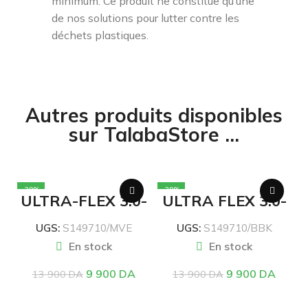
minimum. Ce produit ne constitue qu’une
de nos solutions pour lutter contre les
déchets plastiques.
Autres produits disponibles
sur TalabaStore ...
-29%
-29%
ULTRA-FLEX 3.0-
ULTRA FLEX 3.0-
BRILLIANT PATH-
BRILLIANT PATH-
SKECHERS
SKECHERS
UGS:
S149710/MVE
UGS:
S149710/BBK
En stock
En stock
9 900
DA
9 900
DA
13 900
DA
13 900
DA
CHOIX DES OPTIONS
CHOIX DES OPTIONS