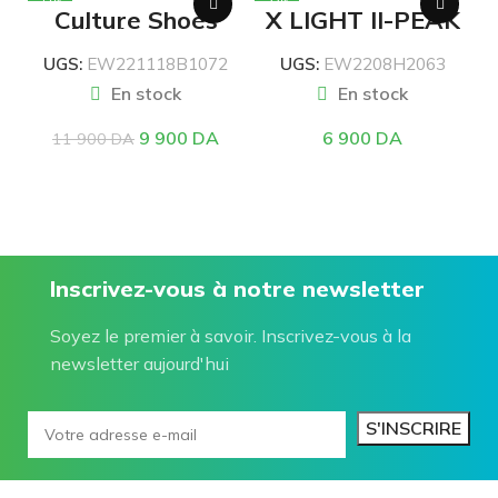
-17%
-22%
Culture Shoes
X LIGHT II-PEAK
White/Lt.Purple
UGS:
EW221118B1072
UGS:
EW2208H2063
En stock
En stock
9 900
DA
6 900
DA
11 900
DA
CHOIX DES OPTIONS
CHOIX DES OPTIONS
Inscrivez-vous à notre newsletter
Soyez le premier à savoir. Inscrivez-vous à la
newsletter aujourd'hui