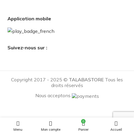
Application mobile
Suivez-nous sur :
Copyright 2017 - 2025 ©
TALABASTORE
Tous les
droits réservés
Nous acceptons
BREAKNET
9
CHOIX DES
COMMANDER
0
2.0-
900
DA
OPTIONS
MAINTENANT
ADIDAS
Menu
Mon compte
Panier
Accueil