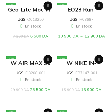
-10%
-16%
Geo-Lite Moc W-
EQ23 Run-
HI-TEC
ADIDAS
UGS:
O013250
UGS:
H03687
En stock
En stock
6 500
DA
10 900
DA
–
12 900
DA
7 200
DA
CHOIX DES OPTIONS
CHOIX DES OPTIONS
-15%
-13%
W AIR MAX 90
W NIKE IN-
AMD
SEASON TR 13
PRM
UGS:
FJ3208-001
UGS:
FB7147-001
En stock
En stock
25 500
DA
13 900
DA
29 900
DA
15 900
DA
CHOIX DES OPTIONS
CHOIX DES OPTIONS