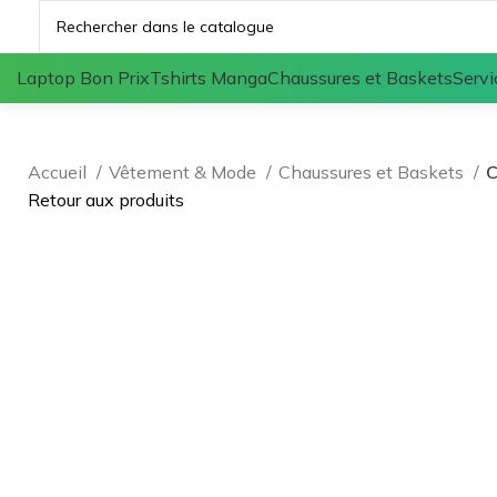
Laptop Bon Prix
Tshirts Manga
Chaussures et Baskets
Servi
Accueil
Vêtement & Mode
Chaussures et Baskets
C
Retour aux produits
-13%
Agrandir