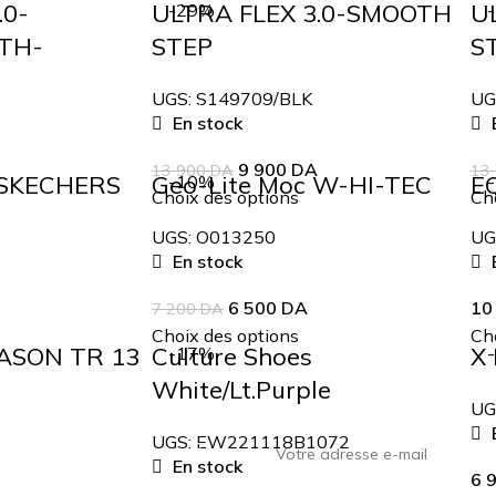
.0-
ULTRA FLEX 3.0-SMOOTH
U
-29%
ATH-
STEP
S
UGS:
S149709/BLK
UG
En stock
E
9 900
DA
13 900
DA
13
 SKECHERS
Geo-Lite Moc W-HI-TEC
E
-10%
Choix des options
Cho
UGS:
O013250
UG
En stock
E
6 500
DA
10
7 200
DA
Choix des options
Cho
EASON TR 13
Culture Shoes
X 
-17%
White/Lt.Purple
UG
E
UGS:
EW221118B1072
En stock
6 