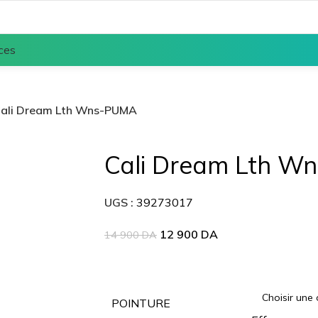
ces
ali Dream Lth Wns-PUMA
Cali Dream Lth W
UGS :
39273017
12 900
DA
14 900
DA
POINTURE