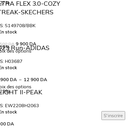
LTRA FLEX 3.0-COZY
-27%
TREAK-SKECHERS
S:
S149708/BBK
n stock
9 900
DA
 500
DA
Q23 Run-ADIDAS
-16%
ix des options
S:
H03687
n stock
 900
DA
–
12 900
DA
ix des options
LIGHT II-PEAK
-22%
S:
EW2208H2063
n stock
900
DA