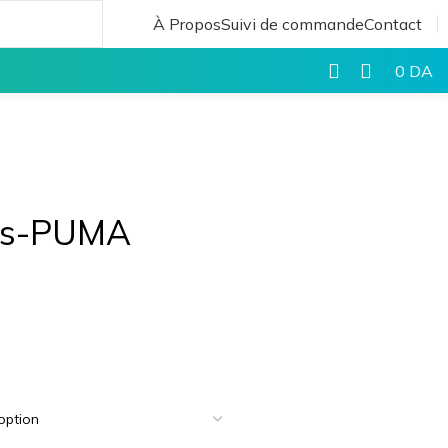
À Propos
Suivi de commande
Contact
0
DA
ns-PUMA