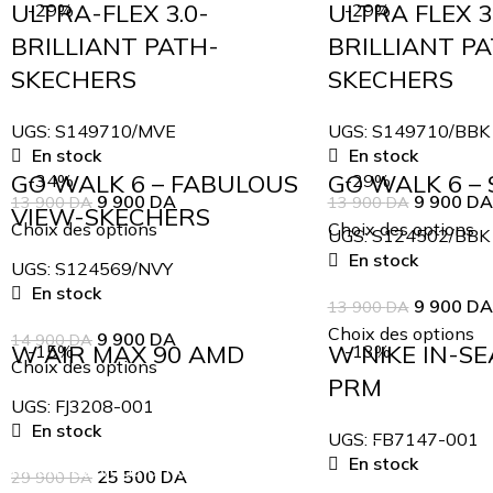
ULTRA-FLEX 3.0-
ULTRA FLEX 3
-29%
-29%
BRILLIANT PATH-
BRILLIANT P
SKECHERS
SKECHERS
UGS:
S149710/MVE
UGS:
S149710/BBK
En stock
En stock
GO WALK 6 – FABULOUS
GO WALK 6 –
-34%
-29%
9 900
DA
9 900
DA
13 900
DA
13 900
DA
VIEW-SKECHERS
Choix des options
Choix des options
UGS:
S124502/BBK
En stock
UGS:
S124569/NVY
En stock
9 900
DA
13 900
DA
Choix des options
9 900
DA
14 900
DA
W AIR MAX 90 AMD
W NIKE IN-S
-15%
-13%
Choix des options
PRM
UGS:
FJ3208-001
En stock
UGS:
FB7147-001
En stock
Inscrivez-vous à notre newsletter
25 500
DA
29 900
DA