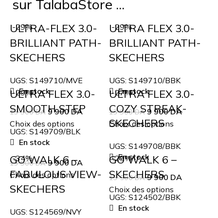
sur TalabaStore ...
ULTRA-FLEX 3.0-
ULTRA FLEX 3.0-
-29%
-29%
BRILLIANT PATH-
BRILLIANT PATH-
SKECHERS
SKECHERS
UGS:
S149710/MVE
UGS:
S149710/BBK
En stock
En stock
ULTRA FLEX 3.0-
ULTRA FLEX 3.0-
-29%
-27%
SMOOTH STEP
COZY STREAK-
9 900
DA
9 900
DA
13 900
DA
13 900
DA
SKECHERS
Choix des options
Choix des options
UGS:
S149709/BLK
En stock
UGS:
S149708/BBK
En stock
GO WALK 6 –
GO WALK 6 –
-34%
-29%
9 900
DA
13 900
DA
FABULOUS VIEW-
SKECHERS
Choix des options
9 900
DA
13 500
DA
SKECHERS
Choix des options
UGS:
S124502/BBK
En stock
UGS:
S124569/NVY