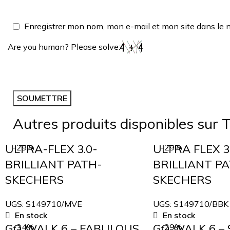
Enregistrer mon nom, mon e-mail et mon site dans le 
Are you human? Please solve:
Autres produits disponibles sur T
ULTRA-FLEX 3.0-
ULTRA FLEX 3
-29%
-29%
BRILLIANT PATH-
BRILLIANT P
SKECHERS
SKECHERS
UGS:
S149710/MVE
UGS:
S149710/BBK
En stock
En stock
GO WALK 6 – FABULOUS
GO WALK 6 –
-34%
-29%