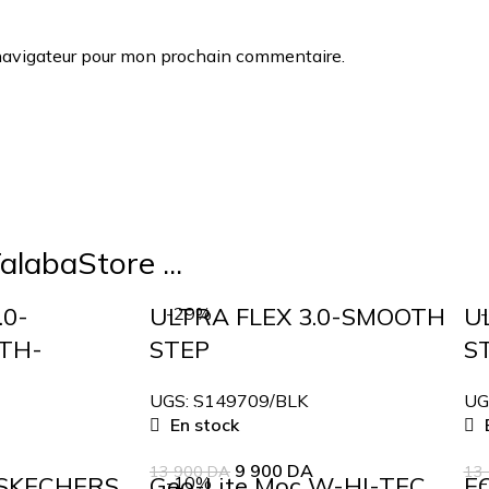
navigateur pour mon prochain commentaire.
alabaStore ...
.0-
ULTRA FLEX 3.0-SMOOTH
U
-29%
ATH-
STEP
S
UGS:
S149709/BLK
UG
En stock
E
9 900
DA
13 900
DA
13
 SKECHERS
Geo-Lite Moc W-HI-TEC
E
-10%