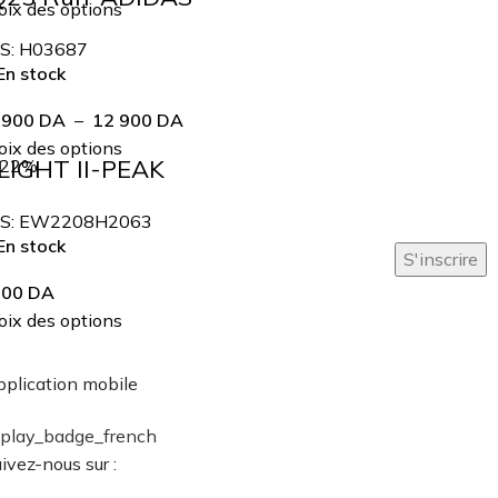
ix des options
S:
H03687
n stock
 900
DA
–
12 900
DA
ix des options
LIGHT II-PEAK
-22%
S:
EW2208H2063
n stock
900
DA
ix des options
plication mobile
ivez-nous sur :