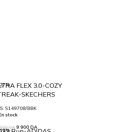
LTRA FLEX 3.0-COZY
-27%
TREAK-SKECHERS
S:
S149708/BBK
n stock
9 900
DA
 500
DA
Q23 Run-ADIDAS
-16%