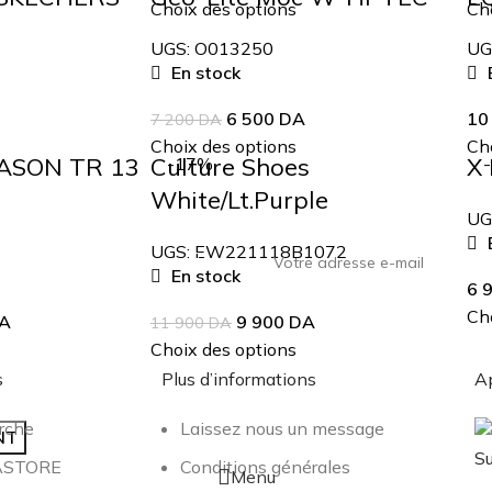
Choix des options
Cho
UGS:
O013250
UG
En stock
E
6 500
DA
10
7 200
DA
Choix des options
Cho
EASON TR 13
Culture Shoes
X 
-17%
White/Lt.Purple
UG
E
UGS:
EW221118B1072
En stock
6 
Cho
A
9 900
DA
11 900
DA
ourd'hui
Choix des options
s
Plus d’informations
Ap
rche
Laissez nous un message
NT
Su
BASTORE
Conditions générales
Menu