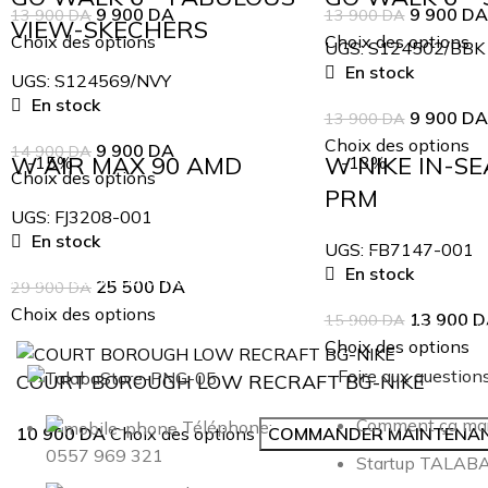
9 900
DA
9 900
DA
13 900
DA
13 900
DA
VIEW-SKECHERS
Choix des options
Choix des options
UGS:
S124502/BBK
En stock
UGS:
S124569/NVY
En stock
9 900
DA
13 900
DA
Choix des options
9 900
DA
14 900
DA
W AIR MAX 90 AMD
W NIKE IN-S
-15%
-13%
Choix des options
PRM
UGS:
FJ3208-001
En stock
UGS:
FB7147-001
En stock
Inscrivez-vous à notre newsletter
25 500
DA
29 900
DA
Choix des options
13 900
D
15 900
DA
Soyez le premier à savoir. Inscrivez-vous à la newsletter auj
Choix des options
Foire aux question
COURT BOROUGH LOW RECRAFT BG-NIKE
Comment ça ma
Téléphone:
10 900
DA
Choix des options
COMMANDER MAINTENA
0557 969 321
Startup TALA