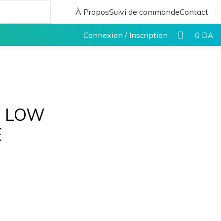
À Propos
Suivi de commande
Contact
Connexion / Inscription
0
DA
 LOW
E