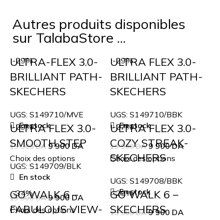
Autres produits disponibles
sur TalabaStore ...
ULTRA-FLEX 3.0-
ULTRA FLEX 3.0-
-29%
-29%
BRILLIANT PATH-
BRILLIANT PATH-
SKECHERS
SKECHERS
UGS:
S149710/MVE
UGS:
S149710/BBK
En stock
En stock
ULTRA FLEX 3.0-
ULTRA FLEX 3.0-
-29%
-27%
SMOOTH STEP
COZY STREAK-
9 900
DA
9 900
DA
13 900
DA
13 900
DA
SKECHERS
Choix des options
Choix des options
UGS:
S149709/BLK
En stock
UGS:
S149708/BBK
En stock
GO WALK 6 –
GO WALK 6 –
-34%
-29%
9 900
DA
13 900
DA
FABULOUS VIEW-
SKECHERS
Choix des options
9 900
DA
13 500
DA