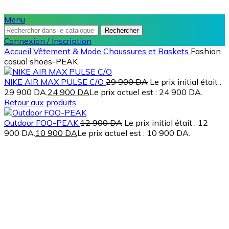
Menu
Rechercher
Connexion / Inscription
Accueil
Vêtement & Mode
Chaussures et Baskets
Fashion
casual shoes-PEAK
NIKE AIR MAX PULSE C/O
29 900
DA
Le prix initial était :
29 900 DA.
24 900
DA
Le prix actuel est : 24 900 DA.
Retour aux produits
Outdoor FOO-PEAK
12 900
DA
Le prix initial était : 12
900 DA.
10 900
DA
Le prix actuel est : 10 900 DA.
-10%