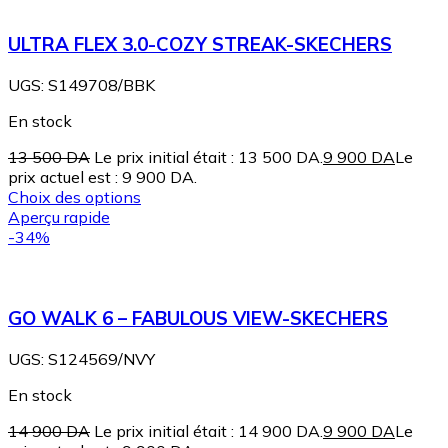
ULTRA FLEX 3.0-COZY STREAK-SKECHERS
UGS:
S149708/BBK
En stock
13 500
DA
Le prix initial était : 13 500 DA.
9 900
DA
Le
prix actuel est : 9 900 DA.
Choix des options
Aperçu rapide
-34%
GO WALK 6 – FABULOUS VIEW-SKECHERS
UGS:
S124569/NVY
En stock
14 900
DA
Le prix initial était : 14 900 DA.
9 900
DA
Le