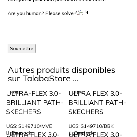
Are you human? Please solve:
Autres produits disponibles
sur TalabaStore ...
ULTRA-FLEX 3.0-
ULTRA FLEX 3.0-
-29%
-29%
BRILLIANT PATH-
BRILLIANT PATH-
SKECHERS
SKECHERS
UGS:
S149710/MVE
UGS:
S149710/BBK
En stock
En stock
ULTRA FLEX 3.0-
ULTRA FLEX 3.0-
-29%
-27%