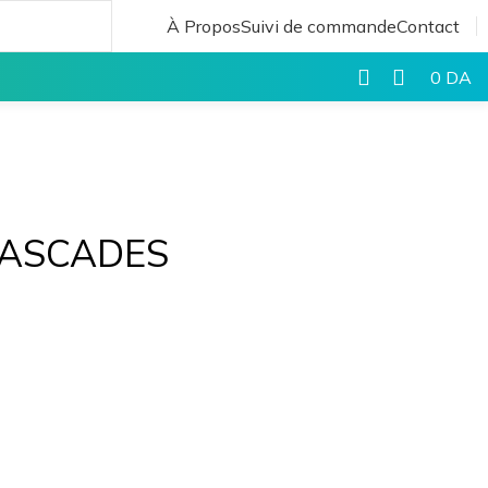
À Propos
Suivi de commande
Contact
0
DA
CASCADES