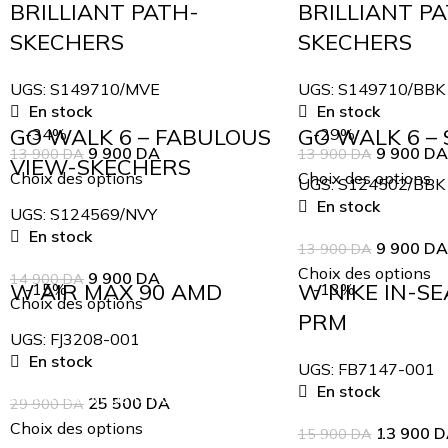
BRILLIANT PATH-
BRILLIANT P
SKECHERS
SKECHERS
UGS:
S149710/MVE
UGS:
S149710/BBK
En stock
En stock
GO WALK 6 – FABULOUS
GO WALK 6 –
-34%
-29%
9 900
DA
9 900
DA
13 900
DA
13 900
DA
VIEW-SKECHERS
Choix des options
Choix des options
UGS:
S124502/BBK
En stock
UGS:
S124569/NVY
En stock
9 900
DA
13 900
DA
Choix des options
9 900
DA
14 900
DA
W AIR MAX 90 AMD
W NIKE IN-S
-15%
-13%
Choix des options
PRM
UGS:
FJ3208-001
En stock
UGS:
FB7147-001
En stock
Inscrivez-vous à notre newsletter
25 500
DA
29 900
DA
Choix des options
13 900
D
15 900
DA
Soyez le premier à savoir. Inscrivez-vous à la newsletter auj