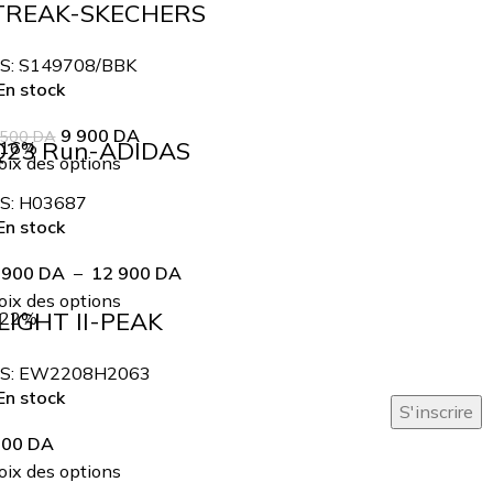
TREAK-SKECHERS
S:
S149708/BBK
n stock
9 900
DA
 500
DA
Q23 Run-ADIDAS
-16%
ix des options
S:
H03687
n stock
 900
DA
–
12 900
DA
ix des options
LIGHT II-PEAK
-22%
S:
EW2208H2063
n stock
900
DA
ix des options