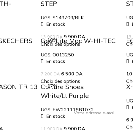
ATH-
STEP
S
UGS:
S149709/BLK
UG
En stock
E
9 900
DA
13 900
DA
13
 SKECHERS
Geo-Lite Moc W-HI-TEC
E
-10%
Choix des options
Cho
UGS:
O013250
UG
En stock
E
6 500
DA
10
7 200
DA
Choix des options
Cho
EASON TR 13
Culture Shoes
X 
-17%
White/Lt.Purple
UG
E
UGS:
EW221118B1072
En stock
6 
Cho
A
9 900
DA
11 900
DA
ourd'hui