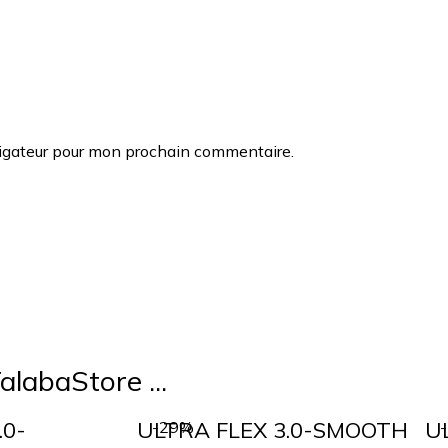
vigateur pour mon prochain commentaire.
alabaStore ...
.0-
ULTRA FLEX 3.0-SMOOTH
U
-29%