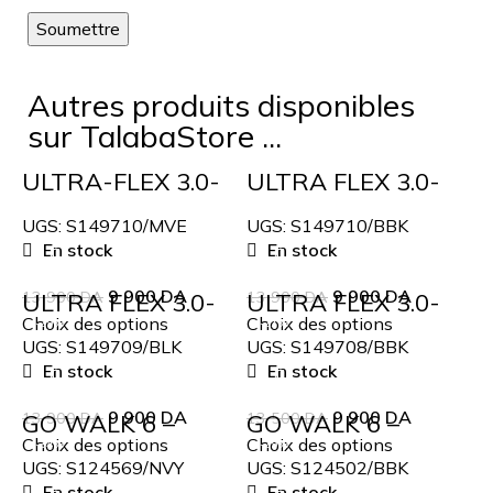
Autres produits disponibles
sur TalabaStore ...
ULTRA-FLEX 3.0-
ULTRA FLEX 3.0-
BRILLIANT PATH-
BRILLIANT PATH-
-29%
-29%
SKECHERS
SKECHERS
UGS:
S149710/MVE
UGS:
S149710/BBK
En stock
En stock
9 900
DA
9 900
DA
13 900
ULTRA FLEX 3.0-
DA
13 900
ULTRA FLEX 3.0-
DA
SMOOTH STEP
COZY STREAK-
Choix des options
Choix des options
-29%
-27%
SKECHERS
UGS:
S149709/BLK
UGS:
S149708/BBK
En stock
En stock
9 900
DA
9 900
DA
13 900
GO WALK 6 –
DA
13 500
GO WALK 6 –
DA
FABULOUS VIEW-
SKECHERS
Choix des options
Choix des options
-34%
-29%
SKECHERS
UGS:
S124569/NVY
UGS:
S124502/BBK
En stock
En stock