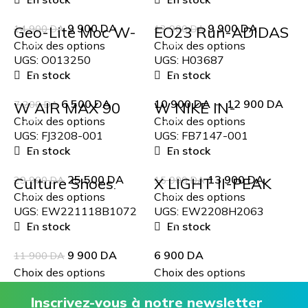
9 900
DA
9 900
DA
14 900
Geo-Lite Moc W-
DA
13 900
EQ23 Run-ADIDAS
DA
HI-TEC
Choix des options
Choix des options
-10%
-16%
UGS:
O013250
UGS:
H03687
En stock
En stock
6 500
DA
10 900
DA
–
12 900
DA
7 200
W AIR MAX 90
DA
W NIKE IN-
AMD
SEASON TR 13
Choix des options
Choix des options
-15%
-13%
PRM
UGS:
FJ3208-001
UGS:
FB7147-001
En stock
En stock
25 500
DA
13 900
DA
29 900
Culture Shoes
DA
15 900
X LIGHT II-PEAK
DA
White/Lt.Purple
Choix des options
Choix des options
-17%
-22%
UGS:
EW221118B1072
UGS:
EW2208H2063
En stock
En stock
9 900
DA
6 900
DA
11 900
DA
Choix des options
Choix des options
Inscrivez-vous à notre newsletter