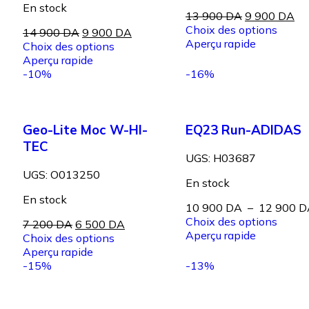
En stock
13 900
DA
9 900
DA
Choix des options
14 900
DA
9 900
DA
Aperçu rapide
Choix des options
Aperçu rapide
-10%
-16%
Geo-Lite Moc W-HI-
EQ23 Run-ADIDAS
TEC
UGS:
H03687
UGS:
O013250
En stock
En stock
10 900
DA
–
12 900
D
Choix des options
7 200
DA
6 500
DA
Aperçu rapide
Choix des options
Aperçu rapide
-15%
-13%