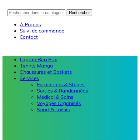
Rechercher
À Propos
Suivi de commande
Contact
Laptop Bon Prix
Tshirts Manga
Chaussures et Baskets
Services
Formations & Stages
Sorties & Randonnées
Médical & Soins
Voyages Organisés
Sport & Loisirs