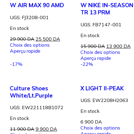
W AIR MAX 90 AMD
W NIKE IN-SEASON
TR 13 PRM
UGS:
FJ3208-001
UGS:
FB7147-001
En stock
En stock
29 900
DA
25 500
DA
Choix des options
15 900
DA
13 900
DA
Aperçu rapide
Choix des options
Aperçu rapide
-17%
-22%
Culture Shoes
X LIGHT II-PEAK
White/Lt.Purple
UGS:
EW2208H2063
UGS:
EW221118B1072
En stock
En stock
6 900
DA
Choix des options
11 900
DA
9 900
DA
Aperçu rapide