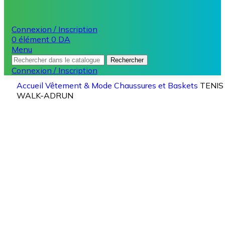
Connexion / Inscription
0
élément
0
DA
Menu
Rechercher
Connexion / Inscription
Accueil
Vêtement & Mode
Chaussures et Baskets
TENIS
WALK-ADRUN
-38%
Agrandir