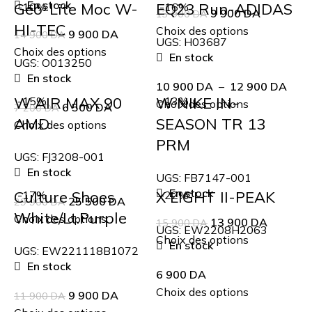
En stock
Geo-Lite Moc W-
EQ23 Run-ADIDAS
-10%
-16%
9 900
DA
13 900
DA
HI-TEC
Choix des options
9 900
DA
14 900
DA
UGS:
H03687
Choix des options
En stock
UGS:
O013250
En stock
10 900
DA
–
12 900
DA
W AIR MAX 90
W NIKE IN-
-15%
-13%
Choix des options
6 500
DA
7 200
DA
AMD
SEASON TR 13
Choix des options
PRM
UGS:
FJ3208-001
En stock
UGS:
FB7147-001
En stock
Culture Shoes
X LIGHT II-PEAK
-17%
-22%
25 500
DA
29 900
DA
White/Lt.Purple
Choix des options
13 900
DA
15 900
DA
UGS:
EW2208H2063
Choix des options
En stock
UGS:
EW221118B1072
En stock
6 900
DA
Choix des options
9 900
DA
11 900
DA