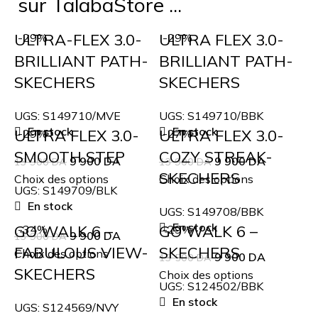
sur TalabaStore ...
ULTRA-FLEX 3.0-
ULTRA FLEX 3.0-
-29%
-29%
BRILLIANT PATH-
BRILLIANT PATH-
SKECHERS
SKECHERS
UGS:
S149710/MVE
UGS:
S149710/BBK
En stock
En stock
ULTRA FLEX 3.0-
ULTRA FLEX 3.0-
-29%
-27%
SMOOTH STEP
COZY STREAK-
9 900
DA
9 900
DA
13 900
DA
13 900
DA
SKECHERS
Choix des options
Choix des options
UGS:
S149709/BLK
En stock
UGS:
S149708/BBK
En stock
GO WALK 6 –
GO WALK 6 –
-34%
-29%
9 900
DA
13 900
DA
FABULOUS VIEW-
SKECHERS
Choix des options
9 900
DA
13 500
DA
SKECHERS
Choix des options
UGS:
S124502/BBK
En stock
UGS:
S124569/NVY