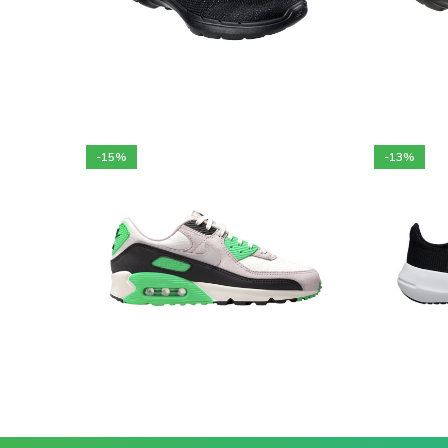
14 900
DA
13
Choix des options
C
-15%
-13%
25 500
DA
29 900
DA
15
Choix des options
C