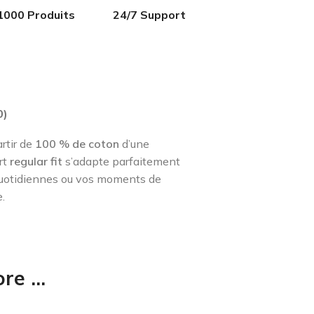
1000 Produits
24/7 Support
0)
artir de
100 % de coton
d’une
irt
regular fit
s’adapte parfaitement
s quotidiennes ou vos moments de
.
e ...