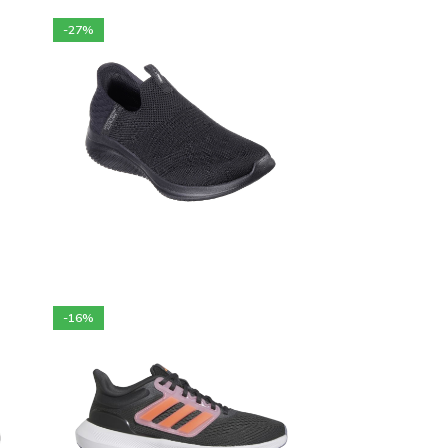
-27%
9 900
DA
13 500
DA
Choix des options
-16%
10 900
DA
12