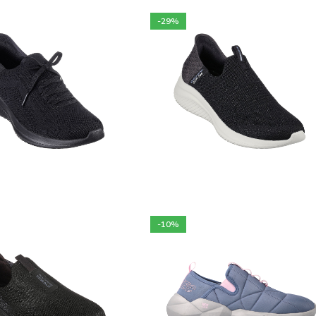
-29%
9 900
DA
9 900
DA
 900
DA
13 900
DA
hoix des options
Choix des options
-10%
9 900
DA
6 500
DA