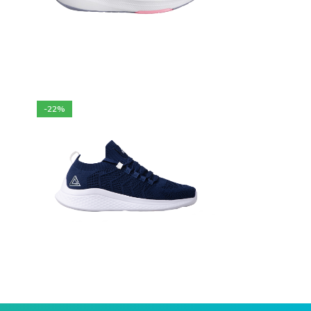
900
DA
Choix des options
-22%
6 900
DA
Choix des options