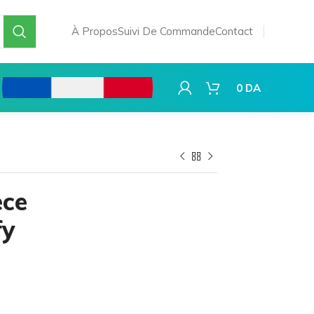
À Propos
Suivi De Commande
Contact
0
DA
ece
fy