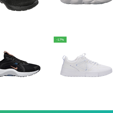
 900
DA
7 200
DA
hoix des options
Choix des options
-17%
13 900
DA
9 900
DA
 900
DA
11 900
DA
hoix des options
Choix des options