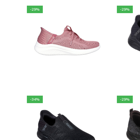
-29%
-29%
9 900
DA
13 900
DA
13
Choix des options
C
-34%
-29%
9 900
DA