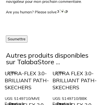
navigateur pour mon prochain commentaire.
Are you human? Please solve:
Autres produits disponibles
sur TalabaStore ...
ULTRA-FLEX 3.0-
ULTRA FLEX 3.0-
-29%
-29%
BRILLIANT PATH-
BRILLIANT PATH-
SKECHERS
SKECHERS
UGS:
S149710/MVE
UGS:
S149710/BBK
En stock
En stock
ULTRA FLEX 3.0-
ULTRA FLEX 3.0-
-29%
-27%