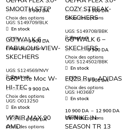
SMOOTH STEP
COZY STREAK-
9 900
DA
9 900
DA
13 900
DA
13 900
DA
SKECHERS
Choix des options
Choix des options
UGS:
S149709/BLK
En stock
UGS:
S149708/BBK
En stock
GO WALK 6 –
GO WALK 6 –
-34%
-29%
9 900
DA
13 900
DA
FABULOUS VIEW-
SKECHERS
Choix des options
9 900
DA
13 500
DA
SKECHERS
Choix des options
UGS:
S124502/BBK
En stock
UGS:
S124569/NVY
En stock
Geo-Lite Moc W-
EQ23 Run-ADIDAS
-10%
-16%
9 900
DA
13 900
DA
HI-TEC
Choix des options
9 900
DA
14 900
DA
UGS:
H03687
Choix des options
En stock
UGS:
O013250
En stock
10 900
DA
–
12 900
DA
W AIR MAX 90
W NIKE IN-
-15%
-13%
Choix des options
6 500
DA
7 200
DA
AMD
SEASON TR 13
Choix des options