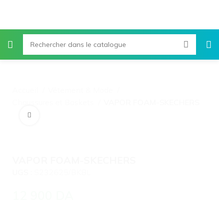
Accueil
Vêtement & Mode
Chaussures et Baskets
VAPOR FOAM-SKECHERS
Agrandir
VAPOR FOAM-SKECHERS
UGS :
S232625/BKBL
12 900
DA