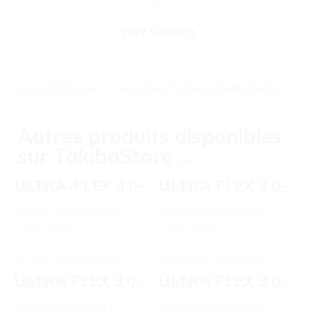
24/7 Support
DESCRIPTION
INFORMATIONS COMPLÉMENTAIRE
Autres produits disponibles
sur TalabaStore ...
ULTRA-FLEX 3.0-
ULTRA FLEX 3.0-
-29%
-29%
BRILLIANT PATH-
BRILLIANT PATH-
SKECHERS
SKECHERS
UGS:
S149710/MVE
UGS:
S149710/BBK
En stock
En stock
9 900
DA
9 900
DA
13 900
DA
13 900
DA
Choix des options
Choix des options
ULTRA FLEX 3.0-
ULTRA FLEX 3.0-
-29%
-27%
SMOOTH STEP
COZY STREAK-
SKECHERS
UGS:
S149709/BLK
UGS:
S149708/BBK