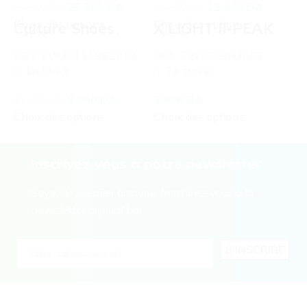
25 500
DA
13 900
DA
29 900
DA
15 900
DA
Choix des options
Choix des options
Culture Shoes
X LIGHT II-PEAK
-17%
-22%
White/Lt.Purple
UGS:
EW221118B1072
UGS:
EW2208H2063
En stock
En stock
9 900
DA
6 900
DA
11 900
DA
Choix des options
Choix des options
Inscrivez-vous à notre newsletter
Soyez le premier à savoir. Inscrivez-vous à la
newsletter aujourd'hui