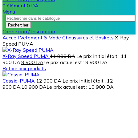
0
élément
0
DA
Menu
Rechercher
Connexion / Inscription
Accueil
Vêtement & Mode
Chaussures et Baskets
X-Ray
Speed PUMA
X-Ray Speed PUMA
11 900
DA
Le prix initial était : 11
900 DA.
9 900
DA
Le prix actuel est : 9 900 DA.
Retour aux produits
Cassia-PUMA
12 900
DA
Le prix initial était : 12
900 DA.
10 900
DA
Le prix actuel est : 10 900 DA.
-23%
Agrandir