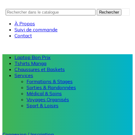
Rechercher
À Propos
Suivi de commande
Contact
Laptop Bon Prix
Tshirts Manga
Chaussures et Baskets
Services
Formations & Stages
Sorties & Randonnées
Médical & Soins
Voyages Organisés
Sport & Loisirs
Connexion / Inscription