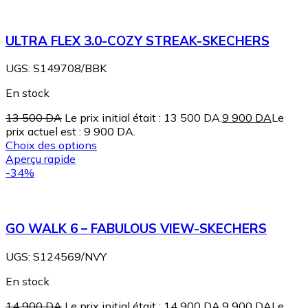
ULTRA FLEX 3.0-COZY STREAK-SKECHERS
UGS:
S149708/BBK
En stock
13 500
DA
Le prix initial était : 13 500 DA.
9 900
DA
Le
prix actuel est : 9 900 DA.
Choix des options
Aperçu rapide
-34%
GO WALK 6 – FABULOUS VIEW-SKECHERS
UGS:
S124569/NVY
En stock
14 900
DA
Le prix initial était : 14 900 DA.
9 900
DA
Le