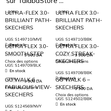
sur TalabaStore ...
ULTRA-FLEX 3.0-
ULTRA FLEX 3.0-
-29%
-29%
BRILLIANT PATH-
BRILLIANT PATH-
SKECHERS
SKECHERS
UGS:
S149710/MVE
UGS:
S149710/BBK
En stock
En stock
ULTRA FLEX 3.0-
ULTRA FLEX 3.0-
-29%
-27%
SMOOTH STEP
COZY STREAK-
9 900
DA
9 900
DA
13 900
DA
13 900
DA
SKECHERS
Choix des options
Choix des options
UGS:
S149709/BLK
En stock
UGS:
S149708/BBK
En stock
GO WALK 6 –
GO WALK 6 –
-34%
-29%
9 900
DA
13 900
DA
FABULOUS VIEW-
SKECHERS
Choix des options
9 900
DA
13 500
DA
SKECHERS
Choix des options
UGS:
S124502/BBK
En stock
UGS:
S124569/NVY