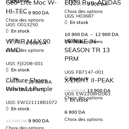
En stock
Geo-Lite Moc W-
EQ23 Run-ADIDAS
-10%
-16%
9 900
DA
13 900
DA
HI-TEC
Choix des options
9 900
DA
14 900
DA
UGS:
H03687
Choix des options
En stock
UGS:
O013250
En stock
10 900
DA
–
12 900
DA
W AIR MAX 90
W NIKE IN-
-15%
-13%
Choix des options
6 500
DA
7 200
DA
AMD
SEASON TR 13
Choix des options
PRM
UGS:
FJ3208-001
En stock
UGS:
FB7147-001
En stock
Culture Shoes
X LIGHT II-PEAK
-17%
-22%
25 500
DA
29 900
DA
White/Lt.Purple
Choix des options
13 900
DA
15 900
DA
UGS:
EW2208H2063
Choix des options
En stock
UGS:
EW221118B1072
En stock
6 900
DA
Choix des options
9 900
DA
11 900
DA
Choix des options