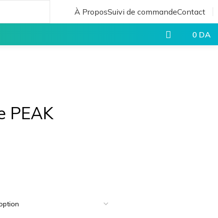
À Propos
Suivi de commande
Contact
0
DA
te PEAK