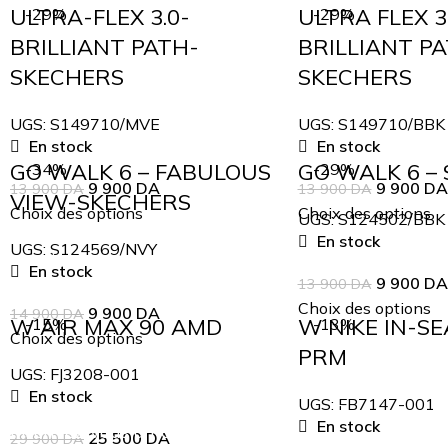
ULTRA-FLEX 3.0-
ULTRA FLEX 3
-29%
-29%
BRILLIANT PATH-
BRILLIANT P
SKECHERS
SKECHERS
UGS:
S149710/MVE
UGS:
S149710/BBK
En stock
En stock
GO WALK 6 – FABULOUS
GO WALK 6 –
-34%
-29%
9 900
DA
9 900
DA
13 900
DA
13 900
DA
VIEW-SKECHERS
Choix des options
Choix des options
UGS:
S124502/BBK
En stock
UGS:
S124569/NVY
En stock
9 900
DA
13 900
DA
Choix des options
9 900
DA
14 900
DA
W AIR MAX 90 AMD
W NIKE IN-S
-15%
-13%
Choix des options
PRM
UGS:
FJ3208-001
En stock
UGS:
FB7147-001
En stock
Inscrivez-vous à notre newsletter
25 500
DA
29 900
DA