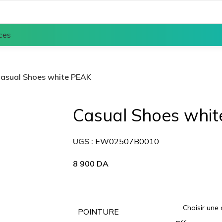
ces
asual Shoes white PEAK
Casual Shoes whi
UGS :
EW02507B0010
8 900
DA
POINTURE