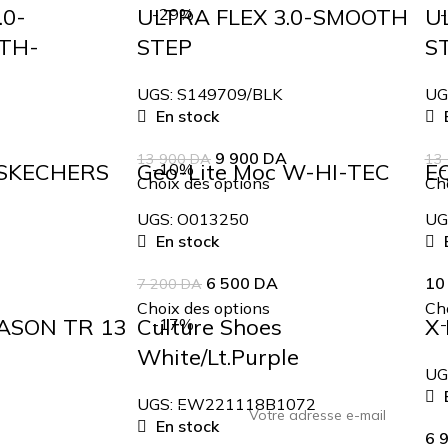
.0-
ULTRA FLEX 3.0-SMOOTH
U
-29%
ATH-
STEP
S
UGS:
S149709/BLK
UG
En stock
E
9 900
DA
13 900
DA
13
 SKECHERS
Geo-Lite Moc W-HI-TEC
E
-10%
Choix des options
Cho
UGS:
O013250
UG
En stock
E
6 500
DA
10
7 200
DA
Choix des options
Cho
EASON TR 13
Culture Shoes
X 
-17%
White/Lt.Purple
UG
E
UGS:
EW221118B1072
En stock
6 