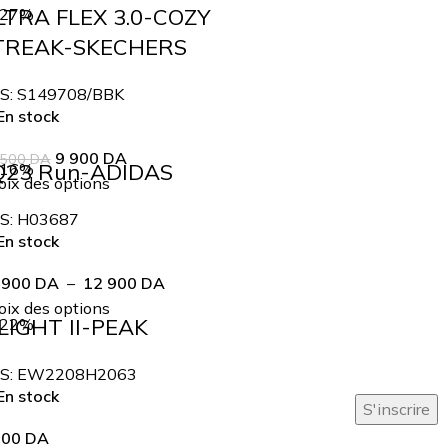
LTRA FLEX 3.0-COZY
-27%
TREAK-SKECHERS
S:
S149708/BBK
n stock
9 900
DA
 500
DA
Q23 Run-ADIDAS
-16%
ix des options
S:
H03687
n stock
 900
DA
–
12 900
DA
ix des options
LIGHT II-PEAK
-22%
S:
EW2208H2063
n stock
900
DA