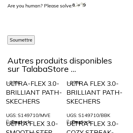
Are you human? Please solve:
Autres produits disponibles
sur TalabaStore ...
ULTRA-FLEX 3.0-
ULTRA FLEX 3.0-
-29%
-29%
BRILLIANT PATH-
BRILLIANT PATH-
SKECHERS
SKECHERS
UGS:
S149710/MVE
UGS:
S149710/BBK
En stock
En stock
ULTRA FLEX 3.0-
ULTRA FLEX 3.0-
-29%
-27%
SMOOTH STEP
COZY STREAK-