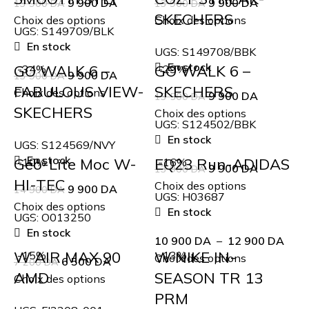
9 900
DA
9 900
DA
13 900
DA
13 900
DA
SKECHERS
Choix des options
Choix des options
UGS:
S149709/BLK
En stock
UGS:
S149708/BBK
En stock
GO WALK 6 –
GO WALK 6 –
-34%
-29%
9 900
DA
13 900
DA
FABULOUS VIEW-
SKECHERS
Choix des options
9 900
DA
13 500
DA
SKECHERS
Choix des options
UGS:
S124502/BBK
En stock
UGS:
S124569/NVY
En stock
Geo-Lite Moc W-
EQ23 Run-ADIDAS
-10%
-16%
9 900
DA
13 900
DA
HI-TEC
Choix des options
9 900
DA
14 900
DA
UGS:
H03687
Choix des options
En stock
UGS:
O013250
En stock
10 900
DA
–
12 900
DA
W AIR MAX 90
W NIKE IN-
-15%
-13%
Choix des options
6 500
DA
7 200
DA
AMD
SEASON TR 13
Choix des options
PRM