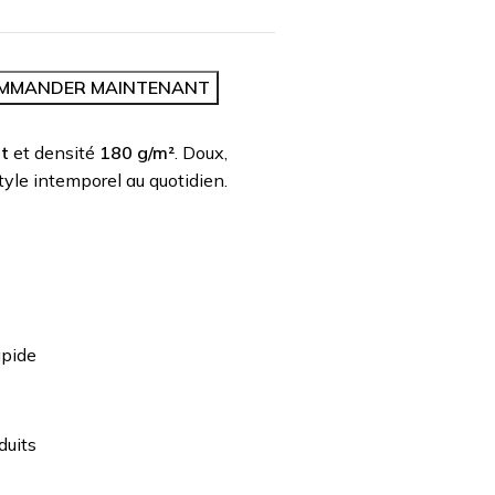
MMANDER MAINTENANT
it
et densité
180 g/m²
. Doux,
style intemporel au quotidien.
apide
duits