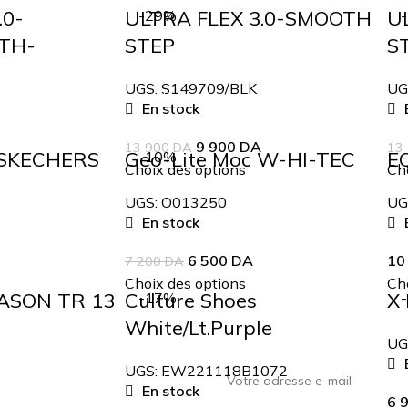
.0-
ULTRA FLEX 3.0-SMOOTH
U
-29%
ATH-
STEP
S
UGS:
S149709/BLK
UG
En stock
E
9 900
DA
13 900
DA
13
 SKECHERS
Geo-Lite Moc W-HI-TEC
E
-10%
Choix des options
Cho
UGS:
O013250
UG
En stock
E
6 500
DA
10
7 200
DA
Choix des options
Cho
EASON TR 13
Culture Shoes
X 
-17%
White/Lt.Purple
UG
E
UGS:
EW221118B1072
En stock
6 