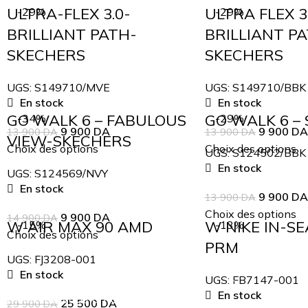
ULTRA-FLEX 3.0-
ULTRA FLEX 3
-29%
-29%
BRILLIANT PATH-
BRILLIANT P
SKECHERS
SKECHERS
UGS:
S149710/MVE
UGS:
S149710/BBK
En stock
En stock
GO WALK 6 – FABULOUS
GO WALK 6 –
-34%
-29%
9 900
DA
9 900
DA
13 900
DA
13 900
DA
VIEW-SKECHERS
Choix des options
Choix des options
UGS:
S124502/BBK
En stock
UGS:
S124569/NVY
En stock
9 900
DA
13 900
DA
Choix des options
9 900
DA
14 900
DA
W AIR MAX 90 AMD
W NIKE IN-S
-15%
-13%
Choix des options
PRM
UGS:
FJ3208-001
En stock
UGS:
FB7147-001
En stock
Inscrivez-vous à notre newsletter
25 500
DA
29 900
DA