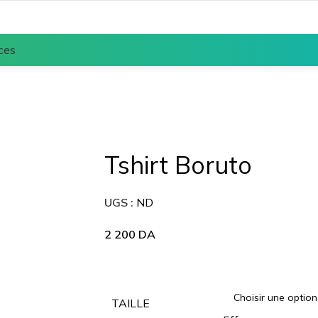
ces
Tshirt Boruto
UGS :
ND
2 200
DA
TAILLE