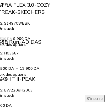
LTRA FLEX 3.0-COZY
-27%
TREAK-SKECHERS
S:
S149708/BBK
n stock
9 900
DA
 500
DA
Q23 Run-ADIDAS
-16%
ix des options
S:
H03687
n stock
 900
DA
–
12 900
DA
ix des options
LIGHT II-PEAK
-22%
S:
EW2208H2063
n stock
900
DA