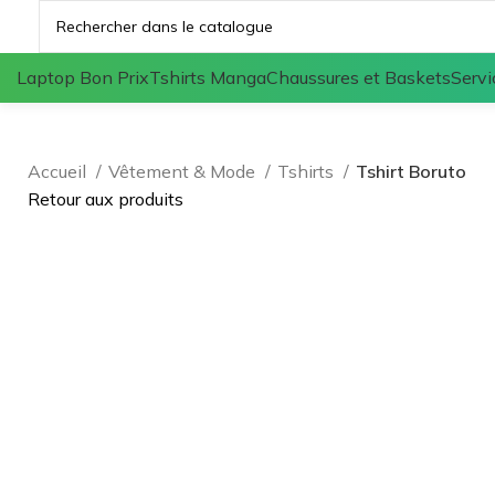
Laptop Bon Prix
Tshirts Manga
Chaussures et Baskets
Servi
Accueil
Vêtement & Mode
Tshirts
Tshirt Boruto
Retour aux produits
Agrandir