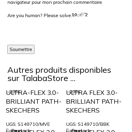
navigateur pour mon prochain commentaire.
Are you human? Please solve:
Autres produits disponibles
sur TalabaStore ...
ULTRA-FLEX 3.0-
ULTRA FLEX 3.0-
-29%
-29%
BRILLIANT PATH-
BRILLIANT PATH-
SKECHERS
SKECHERS
UGS:
S149710/MVE
UGS:
S149710/BBK
En stock
En stock
-29%
-27%